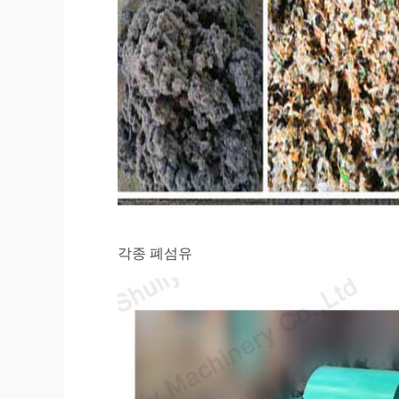
각종 폐섬유