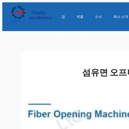
집
제품
소식
회사 소개
섬유면 오프너