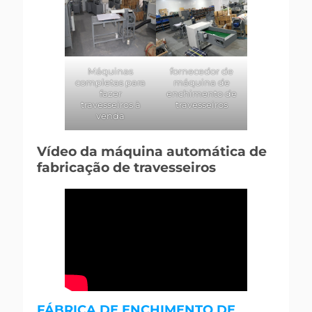
Máquinas
fornecedor de
completas para
máquina de
fazer
enchimento de
travesseiros à
travesseiros
venda
Vídeo da máquina automática de
fabricação de travesseiros
FÁBRICA DE ENCHIMENTO DE