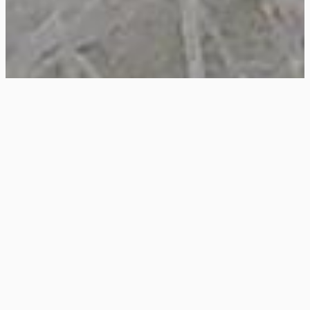
Shuliy A maquinaria é um dos principais
fornecedores globais de equipamentos de
processamento de fibras.