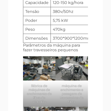
Capacidade
120-150 kg/hora
120-150
Tensão
380v/50hz
380v/5
Poder
5,75 kW
6,5 kW
Peso
470kg
800kg
Dimensões
3700*900*1200mm
4300*
Parâmetros da máquina para
fazer travesseiros pequenos
fábrica de
máquina de
máquinas de
enchimento e
enchimento de
pesagem de
fibra de
travesseiros de
algodão
fibra