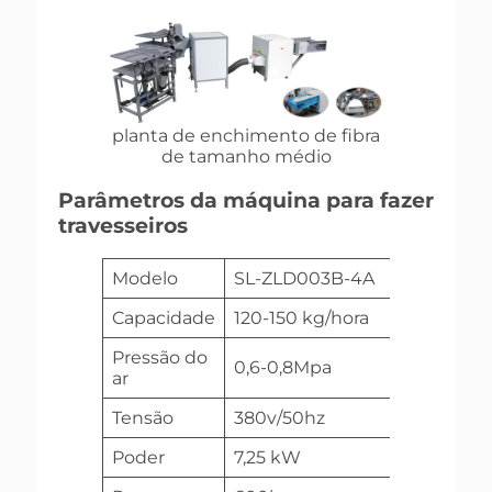
planta de enchimento de fibra
de tamanho médio
Parâmetros da máquina para fazer
travesseiros
Modelo
SL-ZLD003B-4A
SL-ZL
Capacidade
120-150 kg/hora
120-15
Pressão do
0,6-0,8Mpa
0,6-0
ar
Tensão
380v/50hz
380v/
Poder
7,25 kW
8,25 