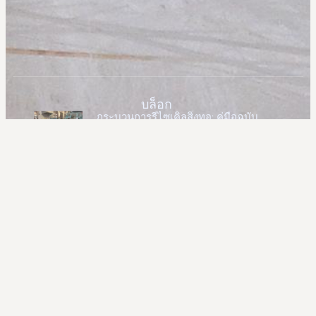
บล็อก
กระบวนการรีไซเคิลสิ่งทอ: คู่มือฉบับ
สมบูรณ์จากของเสียสู่ทรัพยากร
เครื่องปั่นเส้นใยฝ้ายอัตโนมัติ | เครื่อง
เปิดเส้นใยขนสัตว์สำหรับเติมหมอน
เครื่องเย็บผ้าลายเส้นหลายเข็มความเร็ว
สูงสำหรับขาย
วิธีเริ่มต้นธุรกิจรีไซเคิลสิ่งทอ: คู่มือทีละ
ขั้นตอนที่สมบูรณ์