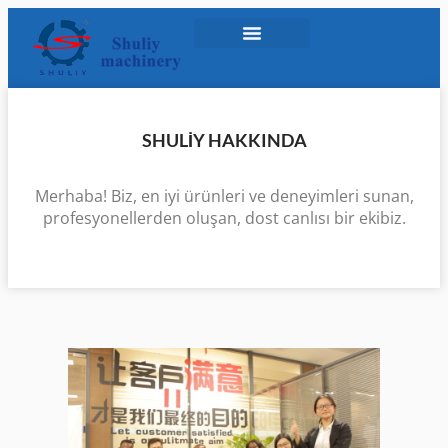
SHULIY HAKKINDA
Merhaba! Biz, en iyi ürünleri ve deneyimleri sunan,
profesyonellerden oluşan, dost canlısı bir ekibiz.