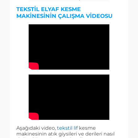
TEKSTIL ELYAF KESME
MAKINESININ ÇALIŞMA VIDEOSU
Aşağıdaki video,
tekstil lif
kesme
makinesinin atık giysileri ve derileri nasıl