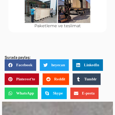
Paketleme ve teslimat
Şurada paylaş:
Facebook
heyecan
LinkedIn
Pinterest'te
Reddit
Tumblr
WhatsApp
Skype
E-posta