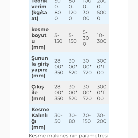
Teorik
50
80
100
200
verim
0-
0-
0-
0-
(kg/sa
80
120
30
500
at)
0
0
00
0
kesme
5-
boyut
5-
5-
10-
30
u
150
150
300
0
(mm)
Şunun
28
30
30
300
la giriş
00*
00*
00*
0*11
yapın:
350
520
720
00
(mm)
Çıkış
28
30
30
300
ile
00*
00*
00*
0*11
(mm)
350
520
720
00
Kesme
Kalınlı
30-
30-
30-
30-
ğı
50
80
150
200
(mm)
Kesme makinesinin parametresi