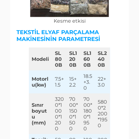
Kesme etkisi
TEKSTIL ELYAF PARÇALAMA
MAKINESININ PARAMETRESI
SL
SL1
SL1
SL2
Modeli
80
20
60
40
0B
0B
0B
0B
18.5
Motorl
7.5+
15+
22+
+3.
u(kw)
1.5
2.2
3.0
0
320
70
70
580
Sınır
0*1
00*
00*
0*2
boyut
00
150
180
200
u
0*1
0*1
0*1
*195
(mm)
20
50
95
0
0
0
0