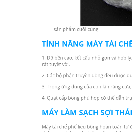
sản phẩm cuối cùng
TÍNH NĂNG MÁY TÁI CH
1. Độ bền cao, kết cấu nhỏ gọn và hợp lý
rất tuyệt vời.
2. Các bộ phận truyền động đều được qua
3. Trong ứng dụng của con lăn răng cưa, 
4. Quạt cấp bông phù hợp có thể dẫn trự
MÁY LÀM SẠCH SỢI THẢ
Máy tái chế phế liệu bông hoàn toàn tự độ