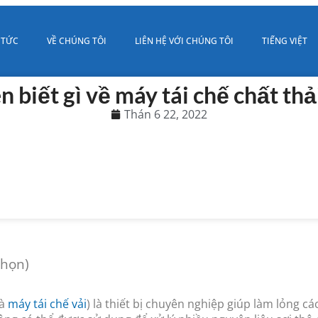
 TỨC
VỀ CHÚNG TÔI
LIÊN HỆ VỚI CHÚNG TÔI
TIẾNG VIỆT
n biết gì về máy tái chế chất thả
Thán 6 22, 2022
chọn)
là
máy tái chế vải
) là thiết bị chuyên nghiệp giúp làm lỏng các 