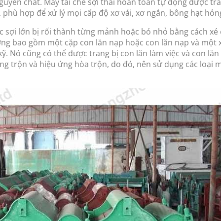
guyên chất. Máy tái chế sợi thải hoàn toàn tự động được tran
c, phù hợp để xử lý mọi cấp độ xơ vải, xơ ngắn, bông hạt hỏn
c sợi lớn bị rối thành từng mảnh hoặc bó nhỏ bằng cách xé c
ờng bao gồm một cặp con lăn nạp hoặc con lăn nạp và một x
. Nó cũng có thể được trang bị con lăn làm việc và con lăn 
ng trộn và hiệu ứng hòa trộn, do đó, nên sử dụng các loại 