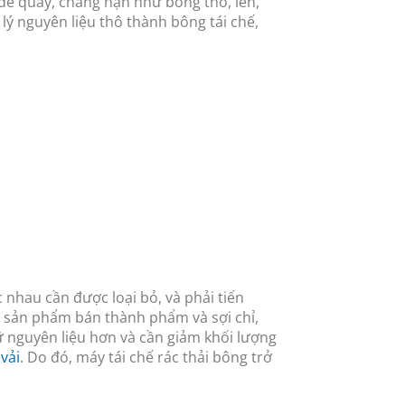
 để quay, chẳng hạn như bông thô, len,
ử lý nguyên liệu thô thành bông tái chế,
c nhau cần được loại bỏ, và phải tiến
a sản phẩm bán thành phẩm và sợi chỉ,
ữ nguyên liệu hơn và cần giảm khối lượng
vải
. Do đó, máy tái chế rác thải bông trở