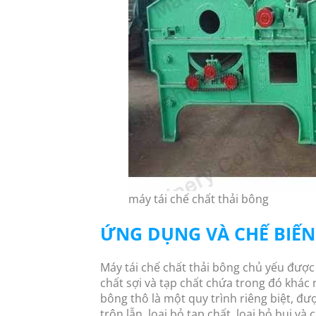
máy tái chế chất thải bông
ỨNG DỤNG VÀ CHẾ BIẾ
Máy tái chế chất thải bông chủ yếu được s
chất sợi và tạp chất chứa trong đó khác 
bông thô là một quy trình riêng biệt, đư
trộn lẫn, loại bỏ tạp chất, loại bỏ bụi và