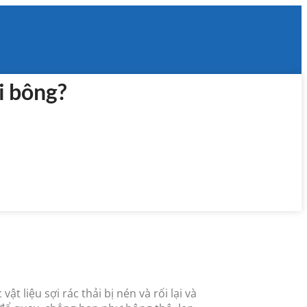
i bông?
vật liệu sợi rác thải bị nén và rối lại và