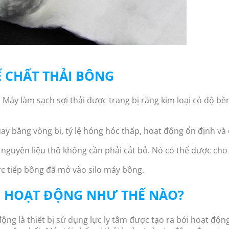
Ế CHẤT THẢI BÔNG
. Máy làm sạch sợi thải được trang bị răng kim loại có độ 
y bằng vòng bi, tỷ lệ hỏng hóc thấp, hoạt động ổn định và 
nguyên liệu thô không cần phải cắt bỏ. Nó có thể được cho ă
c tiếp bông đã mở vào silo máy bông.
I HOẠT ĐỘNG NHƯ THẾ NÀO?
ng là thiết bị sử dụng lực ly tâm được tạo ra bởi hoạt động 