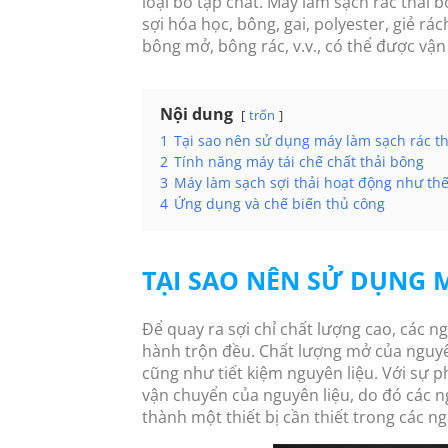
loại bỏ tạp chất. Máy làm sạch rác thải 
sợi hóa học, bông, gai, polyester, giẻ rá
bông mở, bông rác, v.v., có thể được vậ
Nội dung
trốn
1
Tại sao nên sử dụng máy làm sạch rác t
2
Tính năng máy tái chế chất thải bông
3
Máy làm sạch sợi thải hoạt động như th
4
Ứng dụng và chế biến thủ công
TẠI SAO NÊN SỬ DỤNG 
Để quay ra sợi chỉ chất lượng cao, các n
hành trộn đều. Chất lượng mở của nguyê
cũng như tiết kiệm nguyên liệu. Với sự 
vận chuyển của nguyên liệu, do đó các n
thành một thiết bị cần thiết trong các n