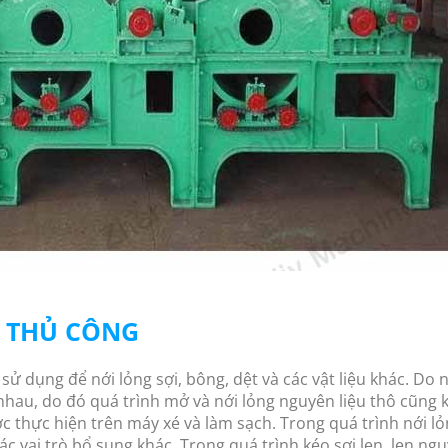
N THỦ CÔNG
ử dụng để nới lỏng sợi, bông, dệt và các vật liệu khác. Do ng
nhau, do đó quá trình mở và nới lỏng nguyên liệu thô cũng 
ợc thực hiện trên máy xé và làm sạch. Trong quá trình nới l
 các vai trò bổ sung khác. Trong quá trình kéo sợi len, len n