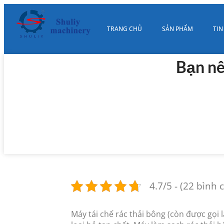
TRANG CHỦ
SẢN PHẨM
TIN
Bạn nê
4.7/5 - (22 bình 
Máy tái chế rác thải bông (còn được gọi 