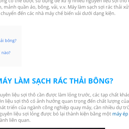
bông có thể được sử dụng để xử lý nhiều nguyên liệu sợi thô
ch, mảnh quần áo, bông, vải, v.v. Máy làm sạch sợi rác thải x
n chuyển đến các nhà máy chế biến vải dưới dạng kiện.
hải bông?
ế nào?
MÁY LÀM SẠCH RÁC THẢI BÔNG?
guyên liệu sợi thô cần được làm lỏng trước, các tạp chất khá
n liệu sợi thô có ảnh hưởng quan trọng đến chất lượng củ
phát triển của ngành công nghiệp quay máy, cần nhiều dự tr
guyên liệu sợi lỏng được bó lại thành kiện bằng một
máy ép 
gành liên quan.