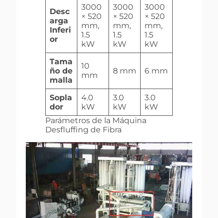
3000
3000
3000
Desc
× 520
× 520
× 520
arga
mm,
mm,
mm,
Inferi
1.5
1.5
1.5
or
kW
kW
kW
Tama
10
ño de
8 mm
6 mm
mm
malla
Sopla
4.0
3.0
3.0
dor
kW
kW
kW
Parámetros de la Máquina
Desfluffing de Fibra