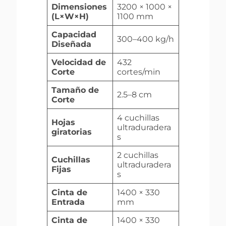
Dimensiones
3200 × 1000 ×
(L×W×H)
1100 mm
Capacidad
300–400 kg/h
Diseñada
Velocidad de
432
Corte
cortes/min
Tamaño de
2.5–8 cm
Corte
4 cuchillas
Hojas
ultraduradera
giratorias
s
2 cuchillas
Cuchillas
ultraduradera
Fijas
s
Cinta de
1400 × 330
Entrada
mm
Cinta de
1400 × 330