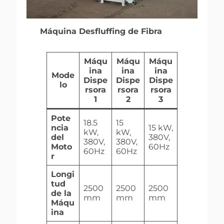
Máquina Desfluffing de Fibra
Máqu
Máqu
Máqu
ina
ina
ina
Mode
Dispe
Dispe
Dispe
lo
rsora
rsora
rsora
1
2
3
Pote
18.5
15
ncia
15 kW,
kW,
kW,
del
380V,
380V,
380V,
Moto
60Hz
60Hz
60Hz
r
Longi
tud
2500
2500
2500
de la
mm
mm
mm
Máqu
ina