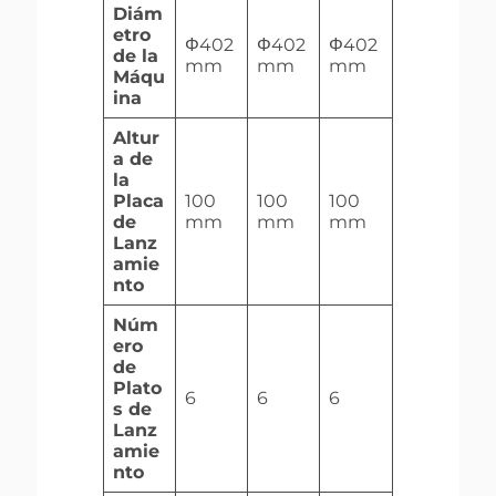
Diám
etro
Φ402
Φ402
Φ402
de la
mm
mm
mm
Máqu
ina
Altur
a de
la
Placa
100
100
100
de
mm
mm
mm
Lanz
amie
nto
Núm
ero
de
Plato
6
6
6
s de
Lanz
amie
nto