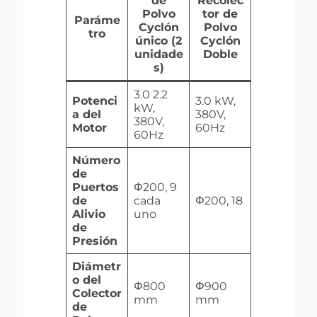
de
Recolec
Polvo
tor de
Paráme
Cyclón
Polvo
tro
único (2
Cyclón
unidade
Doble
s)
3.0 2.2
Potenci
3.0 kW,
kW,
a del
380V,
380V,
Motor
60Hz
60Hz
Número
de
Puertos
Φ200, 9
de
cada
Φ200, 18
Alivio
uno
de
Presión
Diámetr
o del
Φ800
Φ900
Colector
mm
mm
de