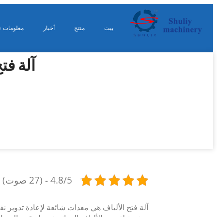
بيت
منتج
أخبار
معلومات ع
آلة فت
4.8/5 - (27 صوت)
آلة فتح الألياف هي معدات شائعة لإعادة تدوير ن