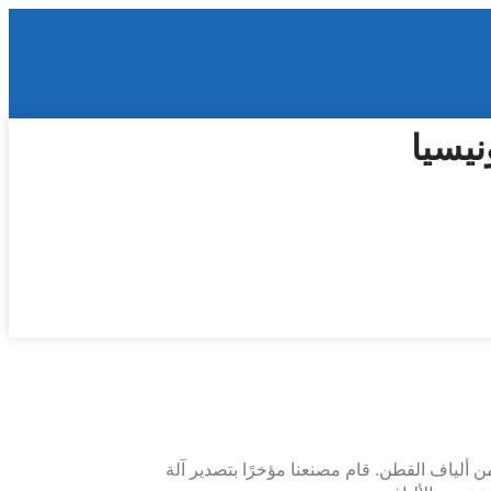
نيسيا
ن ألياف القطن. قام مصنعنا مؤخرًا بتصدير آلة