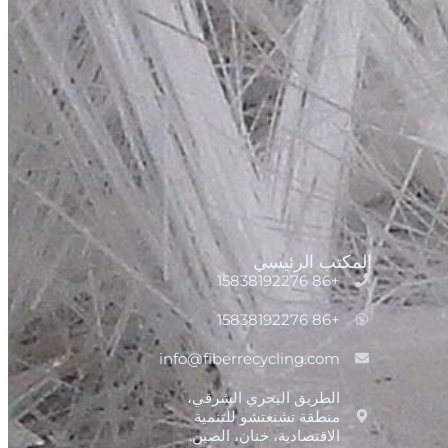
المكتب الرئيسي
+86 15838192276
+86 15838192276
info@fiberrecycling.com
الطريق البحري الشرقي،
منطقة تشنغتشو للتنمية
الاقتصادية، خنان، الصين.