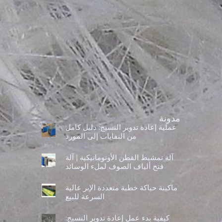
مدونة
عملية إعادة تدوير النسيج: دليل كامل
من النفايات إلى المورد
آلة تمشيط القطن الأوتوماتيكية | آلة
فتح ألياف الصوف لملء الوسائد
ماكينة حياكة خطية متعددة الإبر عالية
السرعة للبيع
كيفية بدء عمل إعادة تدوير النسيج: