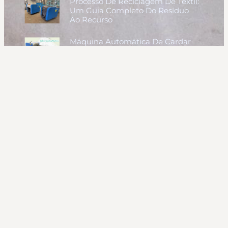
Processo De Reciclagem De Têxtil:
Um Guia Completo Do Resíduo
Ao Recurso
Máquina Automática De Cardar
Algodão | Máquina De Abertura
De Fibras De Lã Para Enchimento
De Almofadas
Máquina De Quilting Linear De
Múltiplas Agulhas De Alta
Velocidade Para Venda
Como Começar Um Negócio De
Reciclagem Têxtil: Guia Completo
Passo A Passo