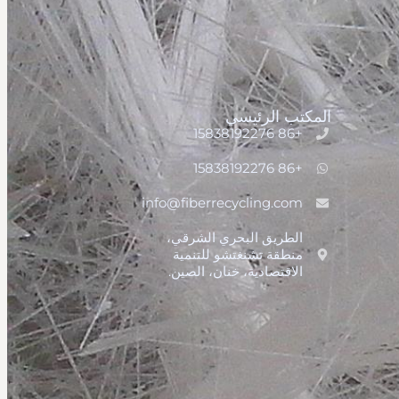
المكتب الرئيسي
+86 15838192276
+86 15838192276
info@fiberrecycling.com
الطريق البحري الشرقي،
منطقة تشنغتشو للتنمية
الاقتصادية، خنان، الصين.