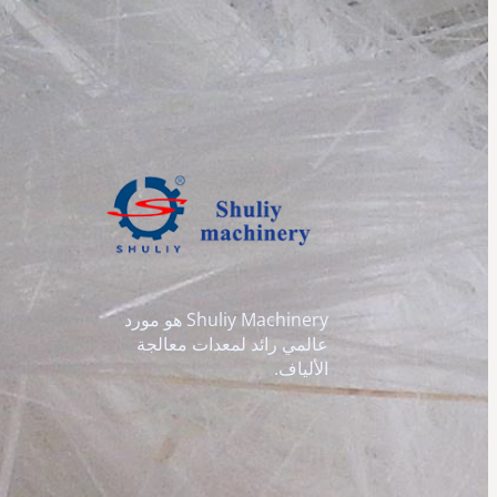
Shuliy Machinery هو مورد
عالمي رائد لمعدات معالجة
الألياف.