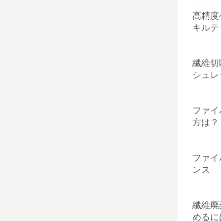
高精度
キルテ
繊維切
シュレ
ファイ
方は？
ファイ
ンス
繊維廃
めるに