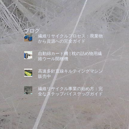
ブログ
繊維リサイクルプロセス：廃棄物
から資源への完全ガイド
自動綿カード機 | 枕の詰め物用繊
維ウール開梱機
高速多針直線キルティングマシン
販売中
繊維リサイクル事業の始め方：完
全なステップバイステップガイド