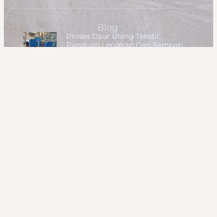
Blog
Proses Daur Ulang Tekstil:
Panduan Lengkap Dari Sampah
Ke Sumber Daya
Mesin Penggilingan Kapas
Otomatis | Mesin Pembuka Serat
Wol Untuk Isian Bantal
Mesin Quilting Linier Multi-Jarum
Kecepatan Tinggi Untuk Dijual
Cara Memulai Bisnis Daur Ulang
Tekstil: Panduan Langkah Demi
Langkah Lengkap