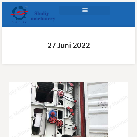
27 Juni 2022
k
d
2
T
k
M