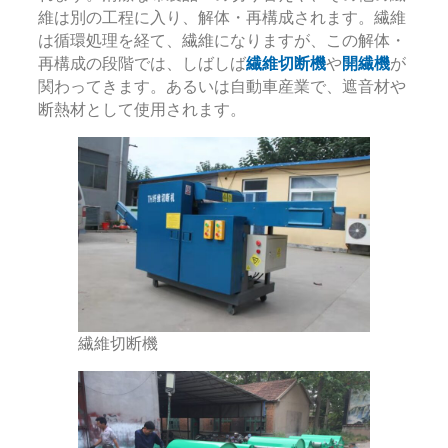
維は別の工程に入り、解体・再構成されます。繊維
は循環処理を経て、繊維になりますが、この解体・
再構成の段階では、しばしば
繊維切断機
や
開繊機
が
関わってきます。あるいは自動車産業で、遮音材や
断熱材として使用されます。
繊維切断機