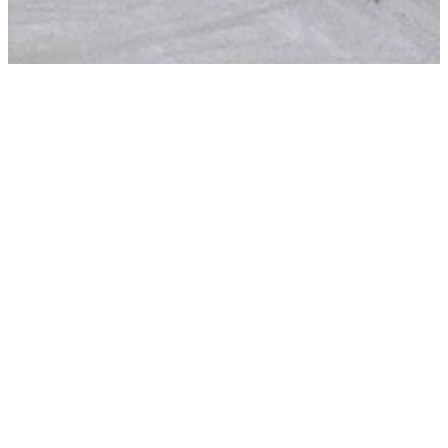
Blog
Quy Trình Tái Chế Vải: Hướng Dẫn
Toàn Diện Từ Chất Thải Đến Tài
Nguyên
Máy Chải Bông Tự Động | Máy Mở