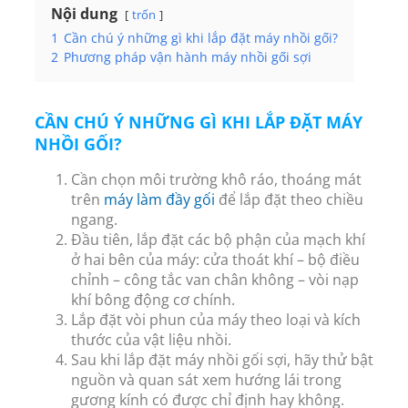
Nội dung
trốn
1
Cần chú ý những gì khi lắp đặt máy nhồi gối?
2
Phương pháp vận hành máy nhồi gối sợi
CẦN CHÚ Ý NHỮNG GÌ KHI LẮP ĐẶT MÁY
NHỒI GỐI?
Cần chọn môi trường khô ráo, thoáng mát
trên
máy làm đầy gối
để lắp đặt theo chiều
ngang.
Đầu tiên, lắp đặt các bộ phận của mạch khí
ở hai bên của máy: cửa thoát khí – bộ điều
chỉnh – công tắc van chân không – vòi nạp
khí bông động cơ chính.
Lắp đặt vòi phun của máy theo loại và kích
thước của vật liệu nhồi.
Sau khi lắp đặt máy nhồi gối sợi, hãy thử bật
nguồn và quan sát xem hướng lái trong
gương kính có được chỉ định hay không.