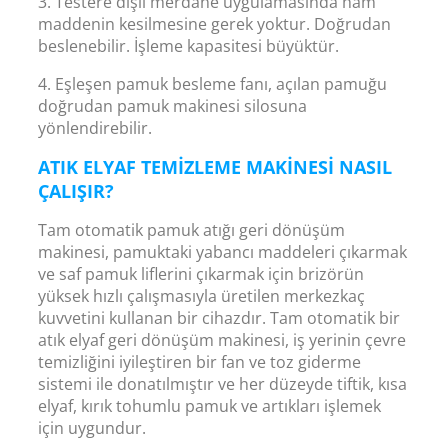
3. Testere dişli merdane uygulamasında ham
maddenin kesilmesine gerek yoktur. Doğrudan
beslenebilir. İşleme kapasitesi büyüktür.
4. Eşleşen pamuk besleme fanı, açılan pamuğu
doğrudan pamuk makinesi silosuna
yönlendirebilir.
ATIK ELYAF TEMIZLEME MAKINESI NASIL
ÇALIŞIR?
Tam otomatik pamuk atığı geri dönüşüm
makinesi, pamuktaki yabancı maddeleri çıkarmak
ve saf pamuk liflerini çıkarmak için brizörün
yüksek hızlı çalışmasıyla üretilen merkezkaç
kuvvetini kullanan bir cihazdır. Tam otomatik bir
atık elyaf geri dönüşüm makinesi, iş yerinin çevre
temizliğini iyileştiren bir fan ve toz giderme
sistemi ile donatılmıştır ve her düzeyde tiftik, kısa
elyaf, kırık tohumlu pamuk ve artıkları işlemek
için uygundur.